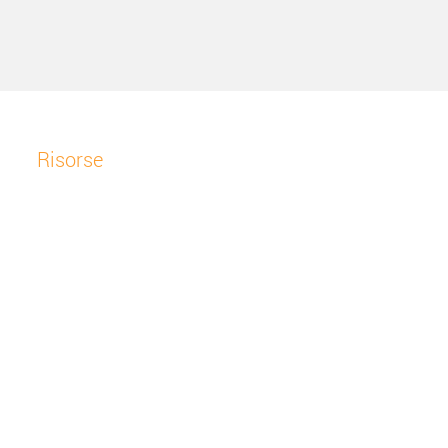
Risorse
Contattaci
Portale online
Termini e condizioni
Informativa sulla privacy
Acquista
Piani di acquisto
Acquista (accedi)