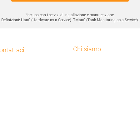
¹Incluso con i servizi di installazione e manutenzione.
Definizioni: HaaS (Hardware as a Service). TMaaS (Tank Monitoring as a Service).
Chi siamo
ontattaci
Home
pporto clienti
Chi siamo
48 32 630 41 84
Notizie
viaci un’e-mail
todata Europe
La nostra soluzione
ojkowska 43 Z, 44-141
Soluzioni per settore
iwice, Polonia
Prova gratuitamente
Il portale online
arda tutte le nostre sedi
L’app Nee-Vo