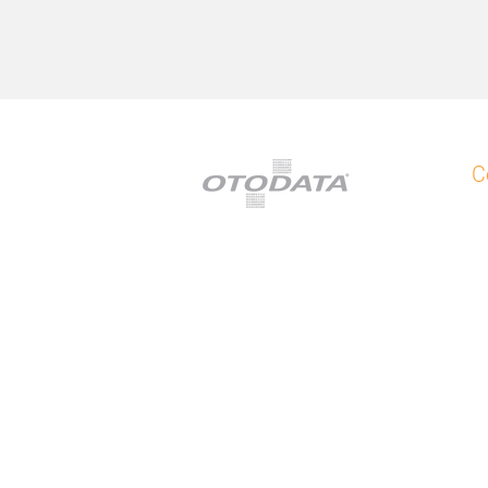
C
Su
+
In
O
B
Gl
Gu