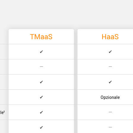
TMaaS
HaaS
✔
✔
—
—
✔
✔
✔
Opzionale
✔
—
le¹
✔
—