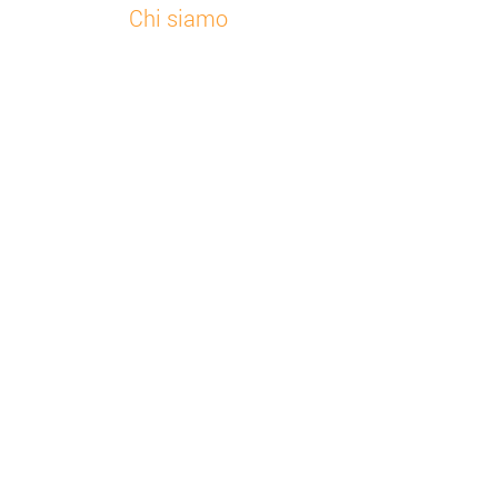
Chi siamo
Home
Chi siamo
Notizie
La nostra soluzione
Soluzioni per settore
Prova gratuitamente
Il portale online
L’app Nee-Vo
Risorse
Contattaci
Portale online