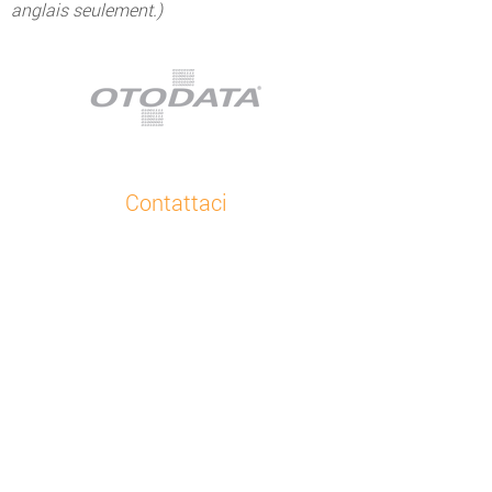
anglais seulement.)
Contattaci
Supporto clienti
+48 32 630 41 84
Inviaci un’e-mail
Otodata Europe
Bojkowska 43 Z, 44-141 Gliwice, Polonia
Guarda tutte le nostre sedi