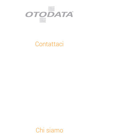
Contattaci
Supporto clienti
+48 32 630 41 84
Inviaci un’e-mail
Otodata Europe
Bojkowska 43 Z, 44-141 Gliwice, Polonia
Guarda tutte le nostre sedi
Chi siamo