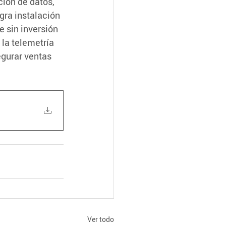
ión de datos, 
gra instalación 
 sin inversión 
 la telemetría 
egurar ventas 
Ver todo