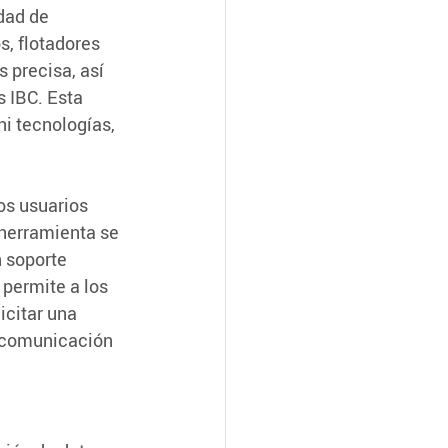
dad de 
, flotadores 
 precisa, así 
 IBC. Esta 
i tecnologías, 
os usuarios 
 herramienta se 
 soporte 
 permite a los 
icitar una 
e comunicación 