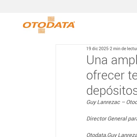
19 dic 2025
2 min de lectu
Una ampl
ofrecer t
depósito
Guy Lanrezac – Oto
Director General pa
Otodata,Guy Lanreza