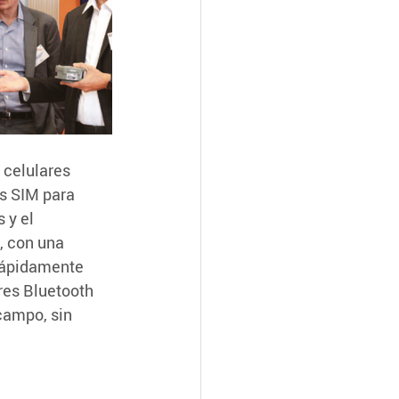
celulares 
s SIM para 
 y el 
, con una 
rápidamente 
es Bluetooth 
campo, sin 