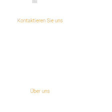
Kontaktieren Sie uns
Kundensupport
+48 32 630 41 84
E-Mailen Sie uns
Otodata Europa
Bojkowska 43 Z, 44-141 Gliwice, Polen
Sehen Sie alle unsere Standorte
Über uns
Startseite
Unsere Geschichte