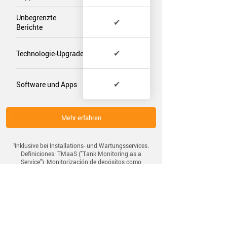
Unbegrenzte
✔
Berichte
✔
Technologie‑Upgrades
✔
Software und Apps
Mehr erfahren
¹Inklusive bei Installations- und Wartungsservices.
Definiciones: TMaaS ("Tank Monitoring as a
Service"), Monitorización de depósitos como
servicio. HaaS ("Hardware as a Service"), Hardware
como servicio.
Haben Sie Fragen?