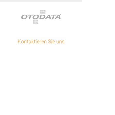
Kontaktieren Sie uns
Kundensupport
+48 32 630 41 84
E-Mailen Sie uns
Otodata Europa
Bojkowska 43 Z, 44-141 Gliwice, Polen
Sehen Sie alle unsere Standorte
Über uns