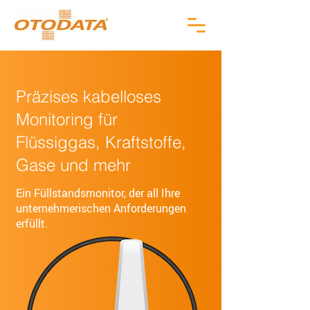
Präzises kabelloses
Monitoring für
Flüssiggas, Kraftstoffe,
Gase und mehr
Ein Füllstandsmonitor, der all Ihre
unternehmerischen Anforderungen
erfüllt.