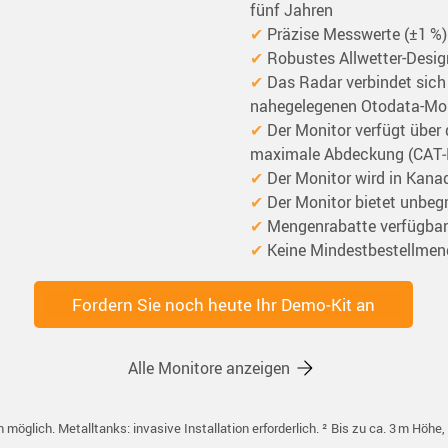
fünf Jahren
✔
 Präzise Messwerte (±1 %)
✔
 Robustes Allwetter-Desi
✔
 Das Radar verbindet sich
nahegelegenen Otodata-Mo
✔
 Der Monitor verfügt über
maximale Abdeckung (CAT‑
✔
 Der Monitor wird in Kanad
✔
 Der Monitor bietet unbe
✔
 Mengenrabatte verfügbar
✔
 Keine Mindestbestellmeng
Fordern Sie noch heute Ihr Demo‑Kit an
Alle Monitore anzeigen
n möglich. Metalltanks: invasive Installation erforderlich. ² Bis zu ca. 3 m Höh