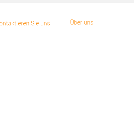
Über uns
ontaktieren Sie uns
Startseite
undensupport
Unsere Geschichte
48 32 630 41 84
Neuigkeiten
Mailen Sie uns
todata Europa
Unsere Lösung
ojkowska 43 Z, 44-141
Branchenlösungen
iwice, Polen
Testen Sie kostenlos unsere
Monitore
hen Sie alle unsere
Das Online-Portal
tandorte
Die Nee-Vo-App