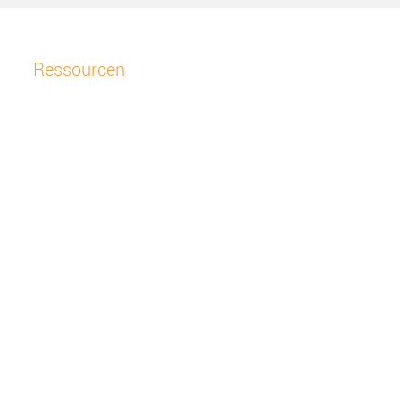
Ressourcen
Kontaktieren Sie uns
Online-Portal
Geschäftsbedingungen
Datenschutzrichtlinie
Einkaufen
Angebotsmodelle
Einkaufen (
Einloggen
)