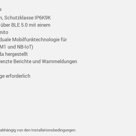
²
gn, Schutzklasse IP6K9K
 über BLE 5.0 mit einem 
nito
 duale Mobilfunktechnologie für 
M1 und NB‑IoT)
a hergestellt
grenzte Berichte und Warnmeldungen
e erforderlich
e, abhängig von den Installationsbedingungen.