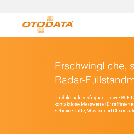
Erschwingliche, 
Radar-Füllstand
Produkt bald verfügbar. Unsere BLE‑R
kontaktlose Messwerte für raffinierte 
Schmierstoffe, Wasser und Chemikali