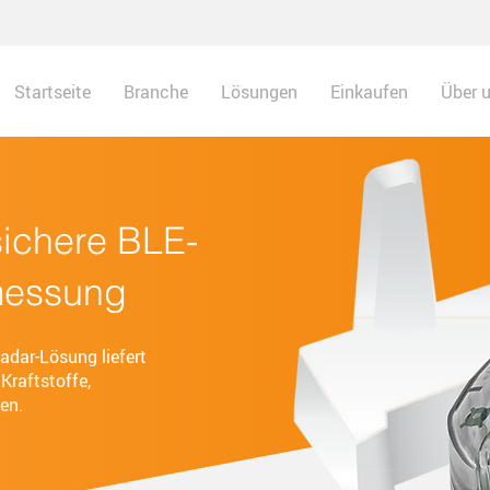
Startseite
Branche
Lösungen
Einkaufen
Über 
sichere BLE-
messung
adar-Lösung liefert
Kraftstoffe,
en.