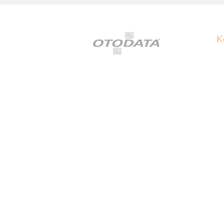
K
K
+
E-
O
B
Gl
Se
S