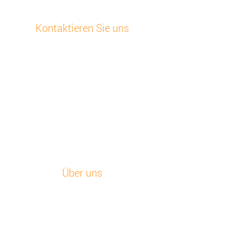
Kontaktieren Sie uns
Kundensupport
+48 32 630 41 84
E-Mailen Sie uns
Otodata Europa
Bojkowska 43 Z, 44-141 Gliwice, Polen
Sehen Sie alle unsere Standorte
Über uns
Startseite
Unsere Geschichte
Neuigkeiten