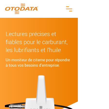
Lectures précises et
fiables pour le carburant,
les lubrifiants et l’huile
Un moniteur de citerne pour répondre
à tous vos besoins d'entreprise.