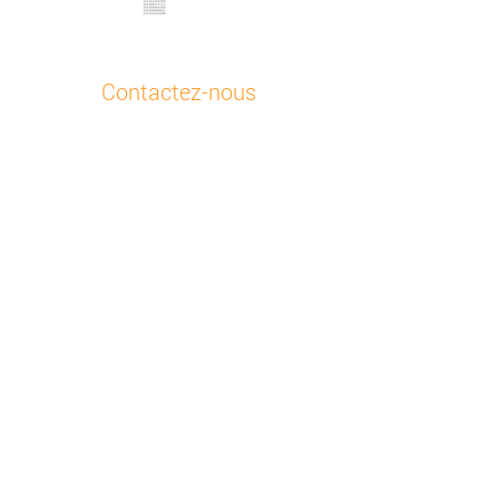
Contactez-nous
Service à la clientèle
+48 32 630 41 84
E-mail
Otodata Europe
Bojkowska 43 Z, 44-141 Gliwice, Pologne
Toutes nos succursales
À propos
Accueil
Notre histoire