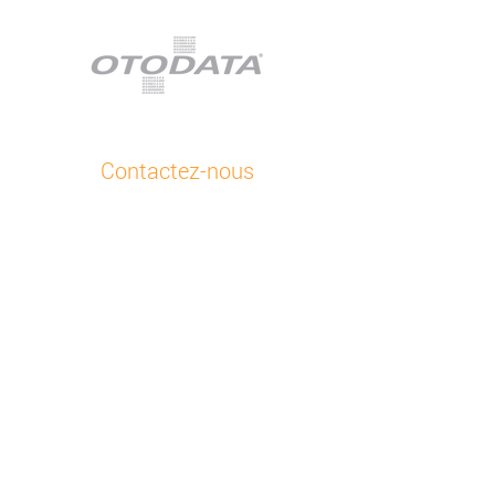
Contactez-nous
Service à la clientèle
+48 32 630 41 84
E-mail
Otodata Europe
Bojkowska 43 Z, 44-141 Gliwice, Pologne
Toutes nos succursales
À propos