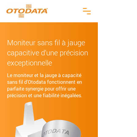
Moniteur sans fil à jauge
capacitive d’une précision
exceptionnelle
Le moniteur et la jauge à capacité
sans fil d’Otodata fonctionnent en
parfaite synergie pour offrir une
précision et une fiabilité inégalées.