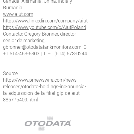
Canadá, Alemania, China, India y
Rumania.
www.aiut.com
https://www.linkedin.com/company/aiut
https://www.youtube.com/c/AiutPoland
Contacto: Gregory Bronner, director
sénior de marketing,
gbronner@otodatatankmonitors.com
, C:
+1 514-463-6303
| T:
+1 (514) 673-0244
Source:
https://www.prnewswire.com/news-
releases/otodata-holdings-inc-anuncia-
la-adquisicion-de-la-filial-glp-de-aiut-
886775409.html