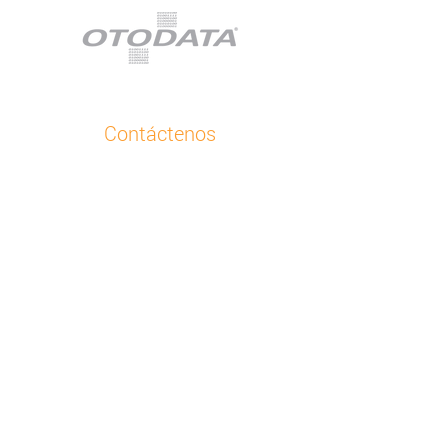
Contáctenos
Atención al Cliente
+48 32 630 41 84
Correo electrónico
Otodata Europa
Bojkowska 43 Z, 44-141 Gliwice, Polonia
Todas nuestras sucursales
Acerca