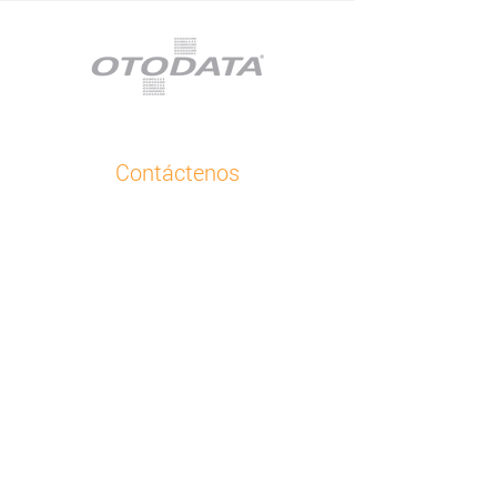
Contáctenos
Atención al Cliente
+48 32 630 41 84
Correo electrónico
Otodata Europa
Bojkowska 43 Z, 44-141 Gliwice, Polonia
Todas nuestras sucursales
Acerca