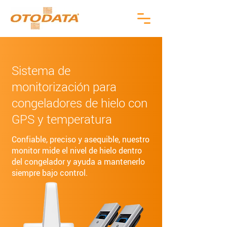
Sistema de
monitorización para
congeladores de hielo con
GPS y temperatura
Confiable, preciso y asequible, nuestro
monitor mide el nivel de hielo dentro
del congelador y ayuda a mantenerlo
siempre bajo control.